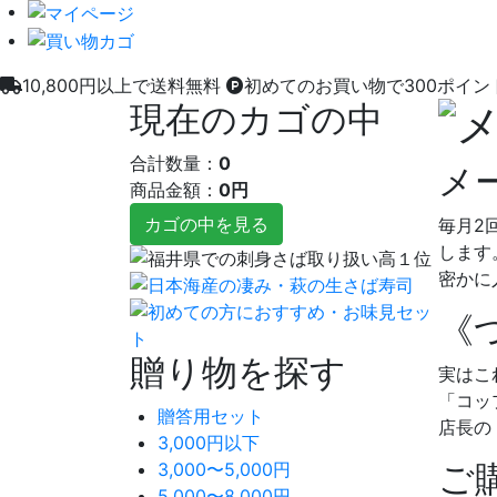
10,800円以上で送料無料
初めてのお買い物で300ポイン
現在のカゴの中
合計数量：
0
メ
商品金額：
0円
カゴの中を見る
毎月2
します
密かに
《
贈り物を探す
実はこ
「コッ
贈答用セット
店長の
3,000円以下
ご
3,000〜5,000円
5,000〜8,000円