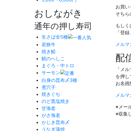
お買い
おしながき
そちら
通年の押し寿司
もしく
「登録
生さば全5種
メルマ
若狭牛
焼き鯖
配
鯖のへしこ
まぐろ・中トロ
「メル
サーモン
を押し
白身の昆布〆3種
お名残
煮穴子
焼きぐぢ
メルマ
のど黒塩焼き
※メー
甘海老
※収集
がさ海老
かじき昆布〆
うなぎ蒲焼