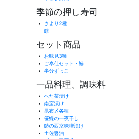
季節の押し寿司
さより2種
鯵
セット商品
お味見3種
ご奉仕セット・鯵
半分ずっこ
一品料理、調味料
へた茶漬け
南蛮漬け
昆布〆各種
笹鰈の一夜干し
鰆の西京味噌漬け
土佐醤油