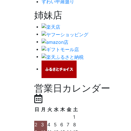
ずわい甲羅盛り
姉妹店
営業日カレンダー
日
月
火
水
木
金
土
1
2
3
4
5
6
7
8