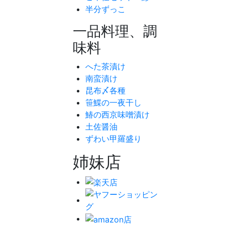
半分ずっこ
一品料理、調
味料
へた茶漬け
南蛮漬け
昆布〆各種
笹鰈の一夜干し
鰆の西京味噌漬け
土佐醤油
ずわい甲羅盛り
姉妹店