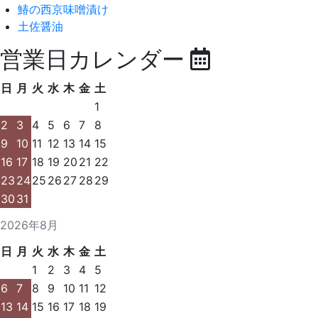
鰆の西京味噌漬け
土佐醤油
営業日カレンダー
日
月
火
水
木
金
土
1
2
3
4
5
6
7
8
9
10
11
12
13
14
15
16
17
18
19
20
21
22
23
24
25
26
27
28
29
30
31
2026年8月
日
月
火
水
木
金
土
1
2
3
4
5
6
7
8
9
10
11
12
13
14
15
16
17
18
19