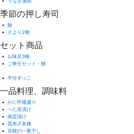
うなぎ蒲焼
季節の押し寿司
鯵
さより2種
セット商品
お味見3種
ご奉仕セット・鯵
半分ずっこ
一品料理、調味料
かに甲羅盛り
へた茶漬け
南蛮漬け
昆布〆各種
笹鰈の一夜干し