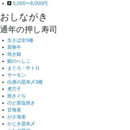
5,000〜8,000円
おしながき
通年の押し寿司
生さば全5種
若狭牛
焼き鯖
鯖のへしこ
まぐろ・中トロ
サーモン
白身の昆布〆3種
煮穴子
焼きぐぢ
のど黒塩焼き
甘海老
がさ海老
かじき昆布〆