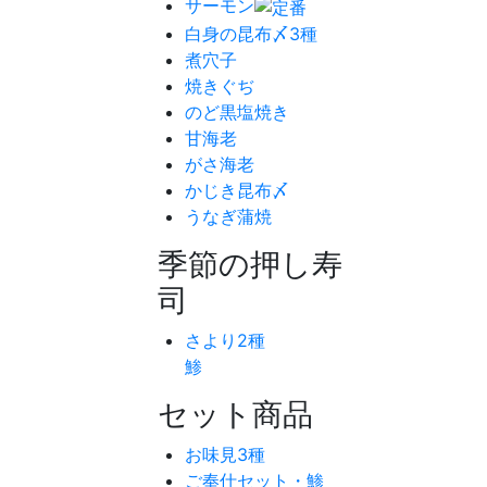
サーモン
白身の昆布〆3種
煮穴子
焼きぐぢ
のど黒塩焼き
甘海老
がさ海老
かじき昆布〆
うなぎ蒲焼
季節の押し寿
司
さより2種
鯵
セット商品
お味見3種
ご奉仕セット・鯵